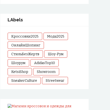
LAbels
Кроссовки2025
Мода2025
ОнлайнШопинг
СтильБезЖертв
Шоу-Рум
Шоурум
AdidasTop10
KetsiShop
Showroom
SneakerCulture
Streetwear