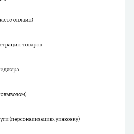
часто онлайн)
нстрацию товаров
неджера
мовывозом)
ги (персонализацию, упаковку)