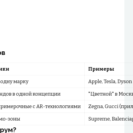
ов
ики
Примеры
 одну марку
Apple, Tesla, Dyson
ндов в одной концепции
"Цветной" в Москве
примерочные с AR-технологиями
Zegna, Gucci (при
мо-зоны
Supreme, Balencia
урум?