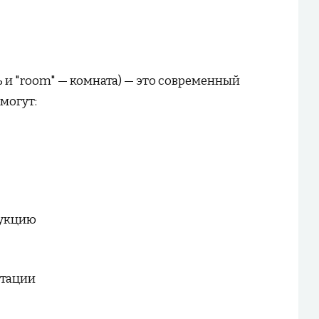
ь и "room" — комната) — это современный
могут:
дукцию
ьтации