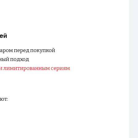
ей
варом перед покупкой
ный подход
 и лимитированным сериям
ют: