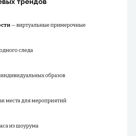
евых трендов
ости
— виртуальные примерочные
одного следа
 индивидуальных образов
к места для мероприятий
часа из шоурума