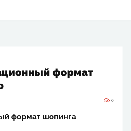
ационный формат
о
0
ый формат шопинга