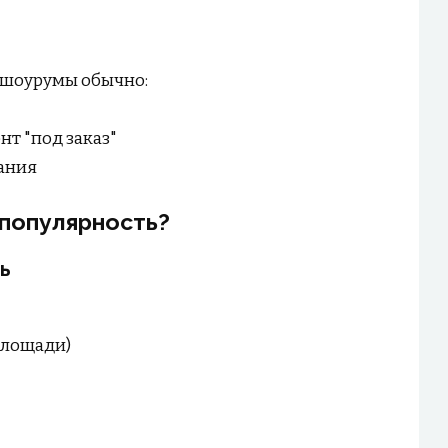
, шоурумы обычно:
т "под заказ"
вания
популярность?
ь
площади)