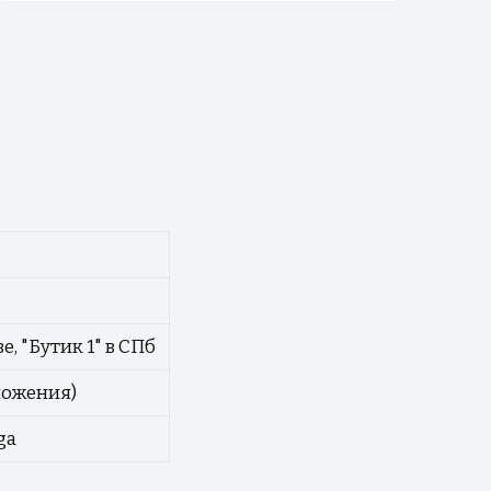
, "Бутик 1" в СПб
ложения)
ga