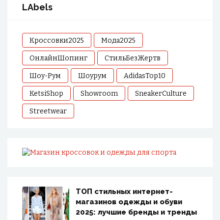
LAbels
Кроссовки2025
Мода2025
ОнлайнШопинг
СтильБезЖертв
Шоу-Рум
Шоурум
AdidasTop10
KetsiShop
Showroom
SneakerCulture
Streetwear
ТОП стильных интернет-
магазинов одежды и обуви
2025: лучшие бренды и тренды