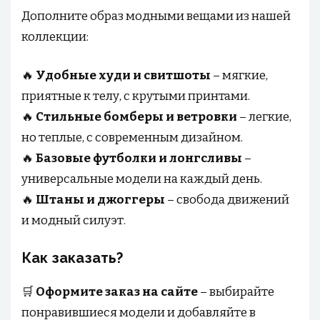
Дополните образ модными вещами из нашей
коллекции:
🔥
Удобные худи и свитшоты
– мягкие,
приятные к телу, с крутыми принтами.
🔥
Стильные бомберы и ветровки
– легкие,
но теплые, с современным дизайном.
🔥
Базовые футболки и лонгсливы
–
универсальные модели на каждый день.
🔥
Штаны и джоггеры
– свобода движений
и модный силуэт.
Как заказать?
🛒
Оформите заказ на сайте
– выбирайте
понравившиеся модели и добавляйте в